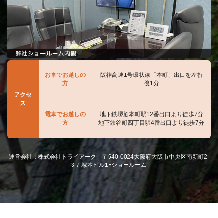
お車でお越しの
阪神高速1号環状線「本町」出口を左折
方
後1分
アクセ
ス
電車でお越しの
地下鉄堺筋本町駅12番出口より徒歩7分
方
地下鉄谷町四丁目駅4番出口より徒歩7分
運営会社：株式会社トライアーク 〒540-0024大阪府大阪市中央区南新町2-
3-7 塚本ビル1Fショールーム