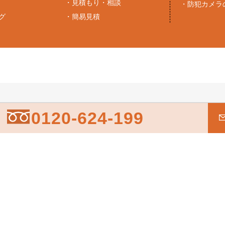
・
見積もり・相談
・
防犯カメラ
グ
・
簡易見積
0120-624-199