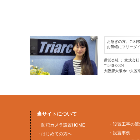
お急ぎの方、ご相
お気軽にフリーダ
運営会社 ： 株式会
〒540-0024
大阪府大阪市中央区南新
当サイトについて
・
設置工事の流
・
防犯カメラ設置HOME
・
設置事例
・
はじめての方へ