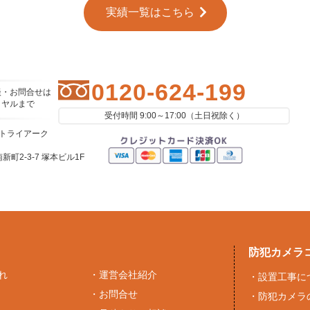
実績一覧はこちら
0120-624-199
談・お問合せは
イヤルまで
受付時間 9:00～17:00（土日祝除く）
社トライアーク
町2-3-7 塚本ビル1F
防犯カメラ
れ
・
運営会社紹介
・
設置工事に
・
お問合せ
・
防犯カメラ