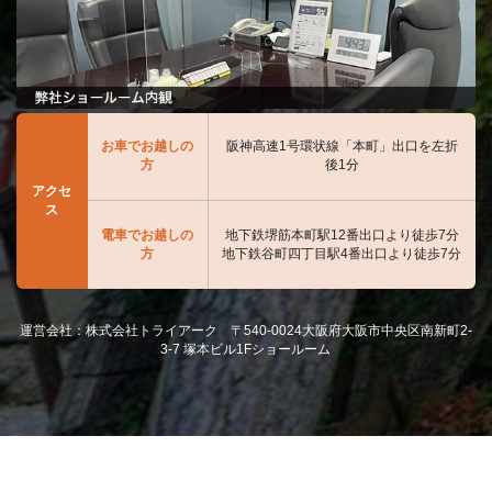
お車でお越しの
阪神高速1号環状線「本町」出口を左折
方
後1分
アクセ
ス
電車でお越しの
地下鉄堺筋本町駅12番出口より徒歩7分
方
地下鉄谷町四丁目駅4番出口より徒歩7分
運営会社：株式会社トライアーク 〒540-0024大阪府大阪市中央区南新町2-
3-7 塚本ビル1Fショールーム