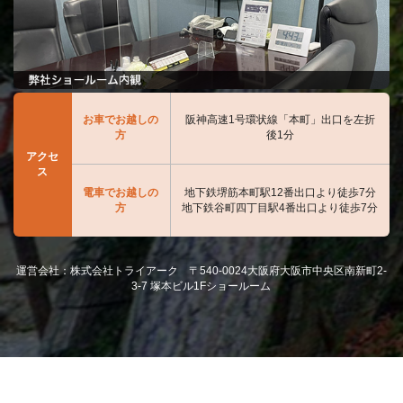
お車でお越しの
阪神高速1号環状線「本町」出口を左折
方
後1分
アクセ
ス
電車でお越しの
地下鉄堺筋本町駅12番出口より徒歩7分
方
地下鉄谷町四丁目駅4番出口より徒歩7分
運営会社：株式会社トライアーク 〒540-0024大阪府大阪市中央区南新町2-
3-7 塚本ビル1Fショールーム