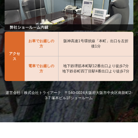
お車でお越しの
阪神高速1号環状線「本町」出口を左折
方
後1分
アクセ
ス
電車でお越しの
地下鉄堺筋本町駅12番出口より徒歩7分
方
地下鉄谷町四丁目駅4番出口より徒歩7分
運営会社：株式会社トライアーク 〒540-0024大阪府大阪市中央区南新町2-
3-7 塚本ビル1Fショールーム