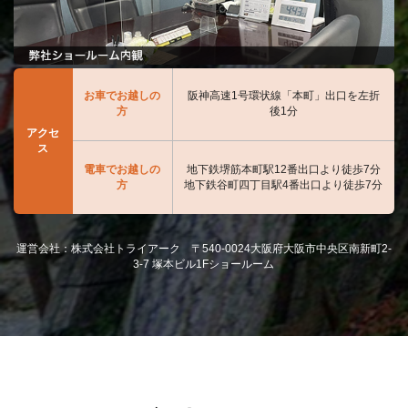
お車でお越しの
阪神高速1号環状線「本町」出口を左折
方
後1分
アクセ
ス
電車でお越しの
地下鉄堺筋本町駅12番出口より徒歩7分
方
地下鉄谷町四丁目駅4番出口より徒歩7分
運営会社：株式会社トライアーク 〒540-0024大阪府大阪市中央区南新町2-
3-7 塚本ビル1Fショールーム