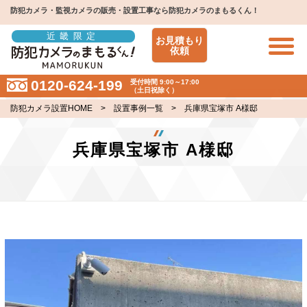
防犯カメラ・監視カメラの販売・設置工事なら防犯カメラのまもるくん！
近畿限定
お見積もり
依頼
0120-624-199
受付時間 9:00～17:00
（土日祝除く）
防犯カメラ設置HOME
>
設置事例一覧
> 兵庫県宝塚市 A様邸
兵庫県宝塚市 A様邸