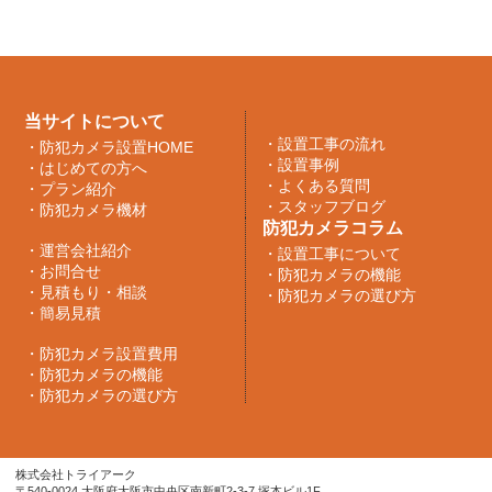
当サイトについて
・
設置工事の流れ
・
防犯カメラ設置HOME
・
設置事例
・
はじめての方へ
・
よくある質問
・
プラン紹介
・
スタッフブログ
・
防犯カメラ機材
防犯カメラコラム
・
運営会社紹介
・
設置工事について
・
お問合せ
・
防犯カメラの機能
・
見積もり・相談
・
防犯カメラの選び方
・
簡易見積
・
防犯カメラ設置費用
・
防犯カメラの機能
・
防犯カメラの選び方
株式会社トライアーク
〒540-0024 大阪府大阪市中央区南新町2-3-7 塚本ビル1F