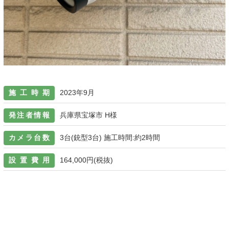
施工時期
2023年9月
発注者情報
兵庫県宝塚市 H様
カメラ台数
3台(銃型3台) 施工時間:約2時間
設置費用
164,000円(税抜)