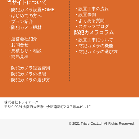
当サイトについて
・
設置工事の流れ
・
防犯カメラ設置HOME
・
設置事例
・
はじめての方へ
・
よくある質問
・
プラン紹介
・
スタッフブログ
・
防犯カメラ機材
防犯カメラコラム
・
運営会社紹介
・
設置工事について
・
お問合せ
・
防犯カメラの機能
・
見積もり・相談
・
防犯カメラの選び方
・
簡易見積
・
防犯カメラ設置費用
・
防犯カメラの機能
・
防犯カメラの選び方
株式会社トライアーク
〒540-0024 大阪府大阪市中央区南新町2-3-7 塚本ビル1F
© 2021 Triarc Co.,Ltd . All Rights Reserved.