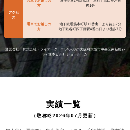
お車でお越しの
阪神高速1号環状線「本町」出口を左折
方
後1分
アクセ
ス
電車でお越しの
地下鉄堺筋本町駅12番出口より徒歩7分
方
地下鉄谷町四丁目駅4番出口より徒歩7分
運営会社：株式会社トライアーク 〒540-0024大阪府大阪市中央区南新町2-
3-7 塚本ビル1Fショールーム
実績一覧
（敬称略2026年07月更新）