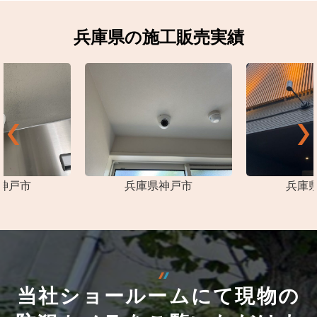
兵庫県の施工販売実績
神戸市
兵庫県神戸市
兵庫
当社ショールームにて現物の