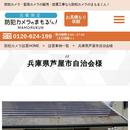
防犯カメラ・監視カメラの販売・設置工事なら防犯カメラのまもるくん！
近畿限定
お見積もり
依頼
0120-624-199
受付時間 9:00～17:00
（土日祝除く）
防犯カメラ設置HOME
>
設置事例一覧
> 兵庫県芦屋市自治会様
兵庫県芦屋市自治会様