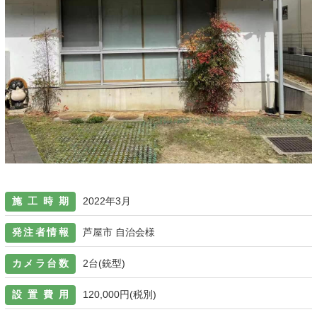
施工時期
2022年3月
発注者情報
芦屋市 自治会様
カメラ台数
2台(銃型)
設置費用
120,000円(税別)