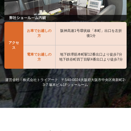
お車でお越しの
阪神高速1号環状線「本町」出口を左折
方
後1分
アクセ
ス
電車でお越しの
地下鉄堺筋本町駅12番出口より徒歩7分
方
地下鉄谷町四丁目駅4番出口より徒歩7分
運営会社：株式会社トライアーク 〒540-0024大阪府大阪市中央区南新町2-
3-7 塚本ビル1Fショールーム