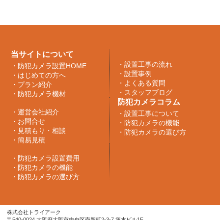
当サイトについて
・
設置工事の流れ
・
防犯カメラ設置HOME
・
設置事例
・
はじめての方へ
・
よくある質問
・
プラン紹介
・
スタッフブログ
・
防犯カメラ機材
防犯カメラコラム
・
運営会社紹介
・
設置工事について
・
お問合せ
・
防犯カメラの機能
・
見積もり・相談
・
防犯カメラの選び方
・
簡易見積
・
防犯カメラ設置費用
・
防犯カメラの機能
・
防犯カメラの選び方
株式会社トライアーク
〒540-0024 大阪府大阪市中央区南新町2-3-7 塚本ビル1F