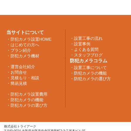
当サイトについて
・
設置工事の流れ
・
防犯カメラ設置HOME
・
設置事例
・
はじめての方へ
・
よくある質問
・
プラン紹介
・
スタッフブログ
・
防犯カメラ機材
防犯カメラコラム
・
運営会社紹介
・
設置工事について
・
お問合せ
・
防犯カメラの機能
・
見積もり・相談
・
防犯カメラの選び方
・
簡易見積
・
防犯カメラ設置費用
・
防犯カメラの機能
・
防犯カメラの選び方
株式会社トライアーク
〒540-0024 大阪府大阪市中央区南新町2-3-7 塚本ビル1F