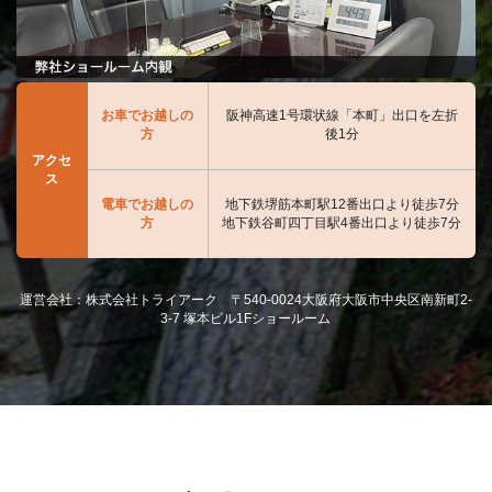
お車でお越しの
阪神高速1号環状線「本町」出口を左折
方
後1分
アクセ
ス
電車でお越しの
地下鉄堺筋本町駅12番出口より徒歩7分
方
地下鉄谷町四丁目駅4番出口より徒歩7分
運営会社：株式会社トライアーク 〒540-0024大阪府大阪市中央区南新町2-
3-7 塚本ビル1Fショールーム