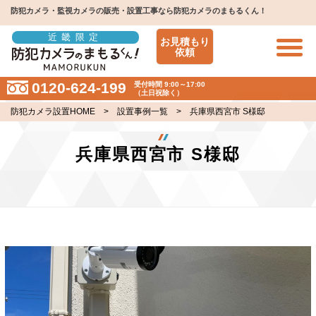
防犯カメラ・監視カメラの販売・設置工事なら防犯カメラのまもるくん！
近畿限定
お見積もり
依頼
0120-624-199
受付時間 9:00～17:00
（土日祝除く）
防犯カメラ設置HOME
>
設置事例一覧
> 兵庫県西宮市 S様邸
兵庫県西宮市 S様邸