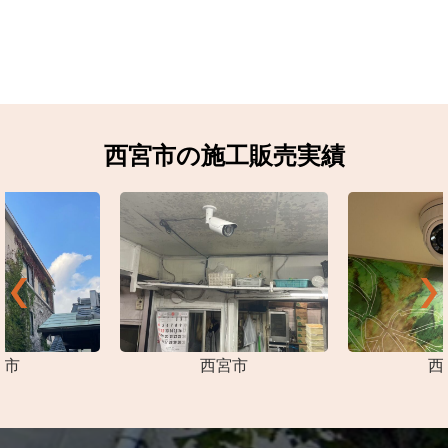
西宮市の施工販売実績
宮市
西宮市
西