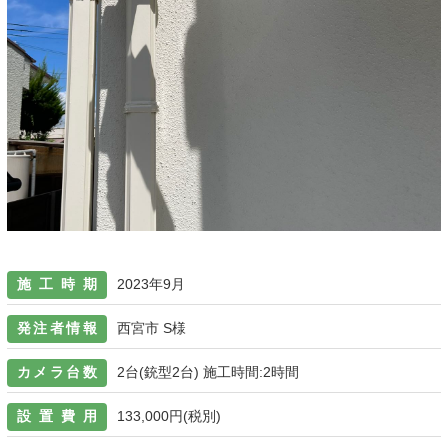
施工時期
2023年9月
発注者情報
西宮市 S様
カメラ台数
2台(銃型2台) 施工時間:2時間
設置費用
133,000円(税別)