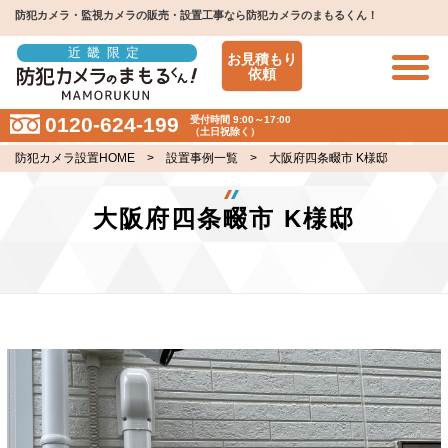
防犯カメラ・監視カメラの販売・設置工事なら防犯カメラのまもるくん！
近畿限定
お見積もり
依頼
0120-624-199
受付時間 9:00～17:00
（土日祝除く）
防犯カメラ設置HOME
>
設置事例一覧
> 大阪府四条畷市 K様邸
大阪府四条畷市 K様邸