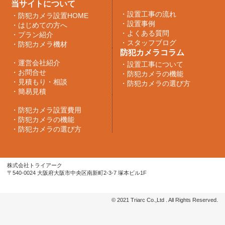
当サイトについて
・
設置工事の流れ
・
防犯カメラ設置HOME
・
設置事例
・
はじめての方へ
・
よくある質問
・
プラン紹介
・
スタッフブログ
・
防犯カメラ機材
防犯カメラコラム
・
運営会社紹介
・
設置工事について
・
お問合せ
・
防犯カメラの機能
・
見積もり・相談
・
防犯カメラの選び方
・
簡易見積
・
防犯カメラ設置費用
・
防犯カメラの機能
・
防犯カメラの選び方
株式会社トライアーク
〒540-0024 大阪府大阪市中央区南新町2-3-7 塚本ビル1F
© 2021 Triarc Co.,Ltd . All Rights Reserved.