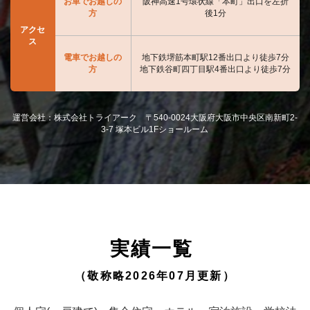
お車でお越しの
阪神高速1号環状線「本町」出口を左折
方
後1分
アクセ
ス
電車でお越しの
地下鉄堺筋本町駅12番出口より徒歩7分
方
地下鉄谷町四丁目駅4番出口より徒歩7分
運営会社：株式会社トライアーク 〒540-0024大阪府大阪市中央区南新町2-
3-7 塚本ビル1Fショールーム
実績一覧
（敬称略2026年07月更新）