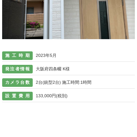
施工時期
2023年5月
発注者情報
大阪府四条畷 K様
カメラ台数
2台(銃型2台) 施工時間:1時間
設置費用
133,000円(税別)