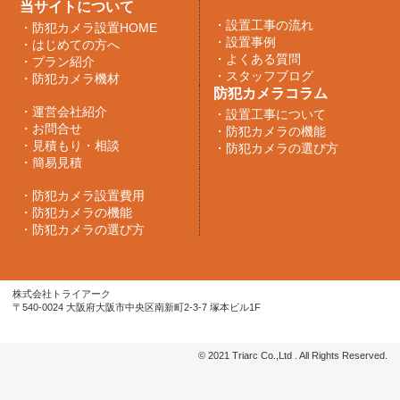
当サイトについて
・
設置工事の流れ
・
防犯カメラ設置HOME
・
設置事例
・
はじめての方へ
・
よくある質問
・
プラン紹介
・
スタッフブログ
・
防犯カメラ機材
防犯カメラコラム
・
運営会社紹介
・
設置工事について
・
お問合せ
・
防犯カメラの機能
・
見積もり・相談
・
防犯カメラの選び方
・
簡易見積
・
防犯カメラ設置費用
・
防犯カメラの機能
・
防犯カメラの選び方
株式会社トライアーク
〒540-0024 大阪府大阪市中央区南新町2-3-7 塚本ビル1F
© 2021 Triarc Co.,Ltd . All Rights Reserved.