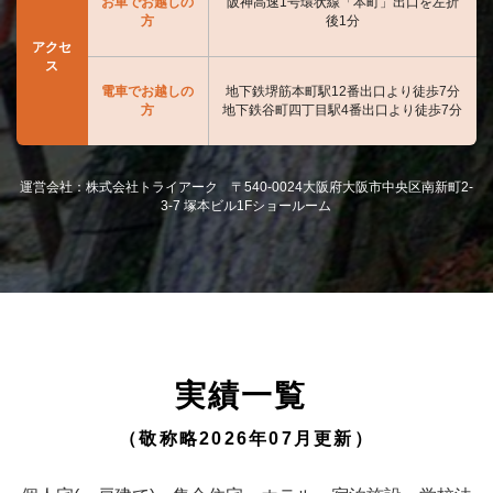
お車でお越しの
阪神高速1号環状線「本町」出口を左折
方
後1分
アクセ
ス
電車でお越しの
地下鉄堺筋本町駅12番出口より徒歩7分
方
地下鉄谷町四丁目駅4番出口より徒歩7分
運営会社：株式会社トライアーク 〒540-0024大阪府大阪市中央区南新町2-
3-7 塚本ビル1Fショールーム
実績一覧
（敬称略2026年07月更新）