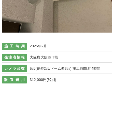
施工時期
2025年2月
発注者情報
大阪府大阪市 T様
カメラ台数
5台(銃型2台/ドーム型3台) 施工時間:約4時間
設置費用
312,000円(税別)