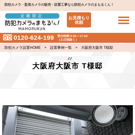
防犯カメラ・監視カメラの販売・設置工事なら防犯カメラのまもるくん！
近畿限定
お見積もり
依頼
0120-624-199
受付時間 9:00～17:00
（土日祝除く）
防犯カメラ設置HOME
>
設置事例一覧
> 大阪府大阪市 T様邸
大阪府大阪市 T様邸