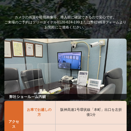
カメラの画質や暗視画像等、導入前に確認できるので安心です。
ご来場のご予約はフリーダイヤル0120-624-199または弊社WEBフォームより
お気軽にご連絡ください。
お車でお越しの
阪神高速1号環状線「本町」出口を左折
方
後1分
アクセ
ス