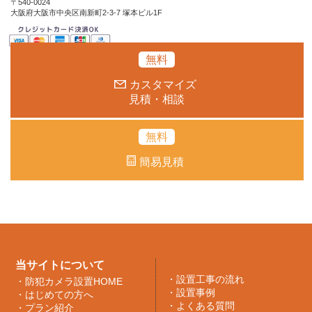
〒540-0024
大阪府大阪市中央区南新町2-3-7 塚本ビル1F
無料
カスタマイズ
見積・相談
無料
簡易見積
当サイトについて
・
設置工事の流れ
・
防犯カメラ設置HOME
・
設置事例
・
はじめての方へ
・
よくある質問
・
プラン紹介