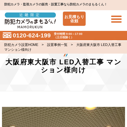
防犯カメラ・監視カメラの販売・設置工事なら防犯カメラのまもるくん！
近畿限定
お見積もり
依頼
0120-624-199
受付時間 9:00～17:00
（土日祝除く）
防犯カメラ設置HOME
>
設置事例一覧
> 大阪府東大阪市 LED入替工事
マンション様向け
大阪府東大阪市 LED入替工事 マン
ション様向け