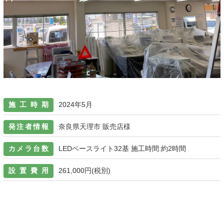
施工時期
2024年5月
発注者情報
奈良県天理市 販売店様
カメラ台数
LEDベースライト32基 施工時間:約2時間
設置費用
261,000円(税別)