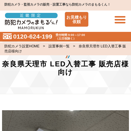
防犯カメラ・監視カメラの販売・設置工事なら防犯カメラのまもるくん！
近畿限定
お見積もり
依頼
0120-624-199
受付時間 9:00～17:00
（土日祝除く）
防犯カメラ設置HOME
>
設置事例一覧
> 奈良県天理市 LED入替工事 販
売店様向け
奈良県天理市 LED入替工事 販売店様
向け