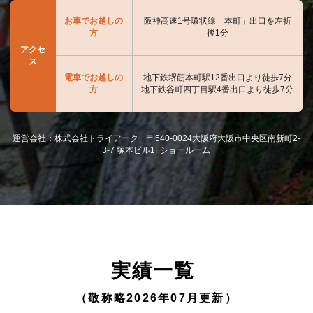
お車でお越しの
阪神高速1号環状線「本町」出口を左折
方
後1分
アクセ
ス
電車でお越しの
地下鉄堺筋本町駅12番出口より徒歩7分
方
地下鉄谷町四丁目駅4番出口より徒歩7分
運営会社：株式会社トライアーク 〒540-0024大阪府大阪市中央区南新町2-
3-7 塚本ビル1Fショールーム
実績一覧
（敬称略2026年07月更新）